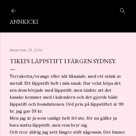
Fortsätt till huvudinnehåll
ANNKICKI
december 23, 2014
TIKEI´S LÄPPSTIFT I FÄRGEN SYDNEY.
Terrakotta/orange eller nåt liknande, med ett stänk av
metall. Ett läppstift helt i min smak. Har velat köpa det
sen dom började med läppstift, men tänkte att det
kanske kommer med i kalendern och det gjorde både
läppstift och foundationen. Ord pris på läppstiftet är 99
kr, jag gav 59 kr.
Men jag är ju som vanligt helt fel ute, för nu gäller ju
bara matta läppstift, men vem bryr sig.
Och tror aldrig jag sett längre stift någonsin. Det hinner